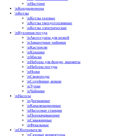
\nНастінні
\nКондиционеры
\nКотлы
\nКотлы газовые
\nКотлы твердотопливные
\nКотлы электрические
\nКухонная посуда
\nАксессуары для ножей
\nЗаварочные чайники
\nКастрюли
\nКрышки
\nМиски
\nНаборы для фондю, мармиты
\nНаборы посуды
\nНожи
\nСковороды
\nСотейники, ковши
\nТурки
\nЧайники
\nНасосы
\nДренажные
\nКанализационные
\nНасосные станции
\nПерекачивающие
\nСкважинные
\nФекальные
\nОбогреватели
\nГазовые конвекторы