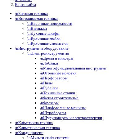
Карта сайта
\nБытовая техника
\nВстраиваемая техника
\nВарочные поверхности
\nВытяжки
\nДуховые шкафы
\nКухонные мойки
\nКухонные смесители
\nИнструмент и оборудование
\nЭлектроинструменты
\nДрели и миксеры
\nЛобзики
\nМногофункциональный инструмент
\nОтбойные молотки
\nПерфораторы
\nПилы
\nРубанки
\nТочильные станки
\nФены строительные
\nФрезеры
\nШлифовальные машины
\nШтроборезы
\nШуруповерты и электроотвертки
\nКліматична техніка
\nКлиматическая техника
\nКондиціонери
\nМульти-спліт системи