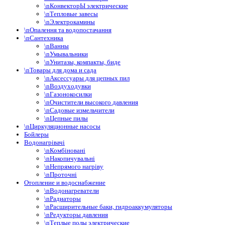
\nКонвекторЫ электрические
\nТепловые завесы‎
\nЭлектрокамины
\nОпалення та водопостачання
\nСантехника
\nВанны
\nУмывальники
\nУнитазы, компакты, биде
\nТовары для дома и сада
\nАксессуары для цепных пил
\nВоздуходувки
\nГазонокосилки
\nОчистители высокого давления
\nСадовые измельчители
\nЦепные пилы
\nЦиркуляционные насосы
Бойлеры
Водонагрівачі
\nКомбіновані
\nНакопичувальні
\nНепрямого нагріву
\nПроточні
Отопление и водоснабжение
\nВодонагреватели
\nРадиаторы
\nРасширительные баки, гидроаккумуляторы
\nРедукторы давления
\nТеплые полы электрические