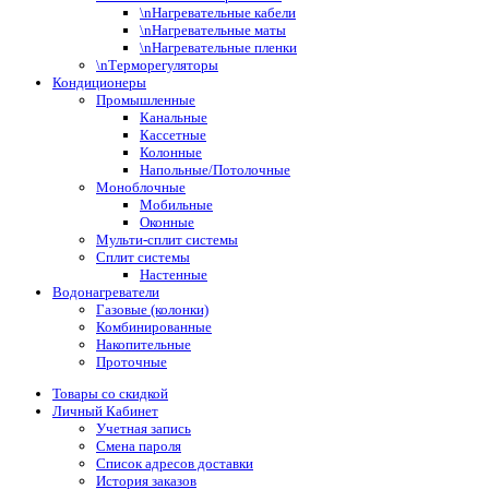
\nНагревательные кабели
\nНагревательные маты
\nНагревательные пленки
\nТерморегуляторы
Кондиционеры
Промышленные
Канальные
Кассетные
Колонные
Напольные/Потолочные
Моноблочные
Мобильные
Оконные
Мульти-сплит системы
Сплит системы
Настенные
Водонагреватели
Газовые (колонки)
Комбинированные
Накопительные
Проточные
Товары со скидкой
Личный Кабинет
Учетная запись
Смена пароля
Список адресов доставки
История заказов