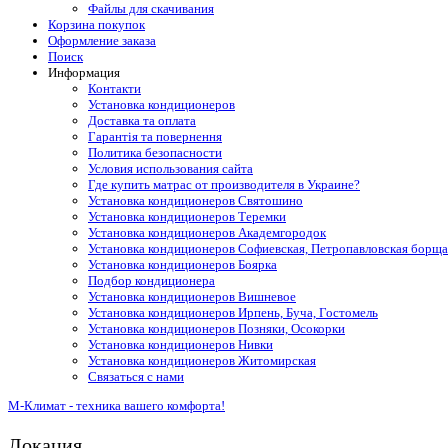
Файлы для скачивания
Корзина покупок
Оформление заказа
Поиск
Информация
Контакти
Установка кондиционеров
Доставка та оплата
Гарантія та повернення
Политика безопасности
Условия использования сайта
Где купить матрас от производителя в Украине?
Установка кондиционеров Святошино
Установка кондиционеров Теремки
Установка кондиционеров Академгородок
Установка кондиционеров Софиевская, Петропавловская борща
Установка кондиционеров Боярка
Подбор кондиционера
Установка кондиционеров Вишневое
Установка кондиционеров Ирпень, Буча, Гостомель
Установка кондиционеров Позняки, Осокорки
Установка кондиционеров Нивки
Установка кондиционеров Житомирская
Связаться с нами
М-Климат - техника вашего комфорта!
Локация