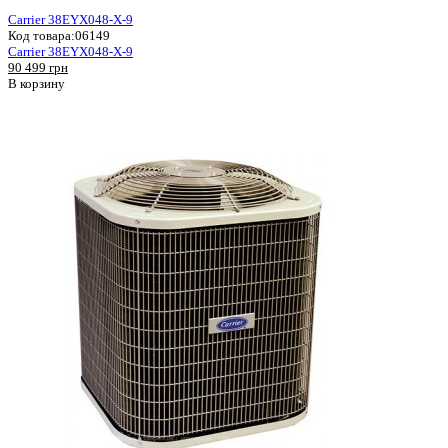
Carrier 38EYX048-X-9
Код товара:
06149
Carrier 38EYX048-X-9
90 499 грн
В корзину