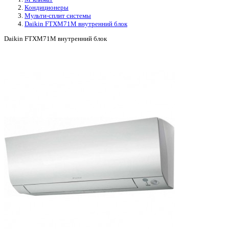
Кондиционеры
Мульти-сплит системы
Daikin FTXM71M внутренний блок
Daikin FTXM71M внутренний блок