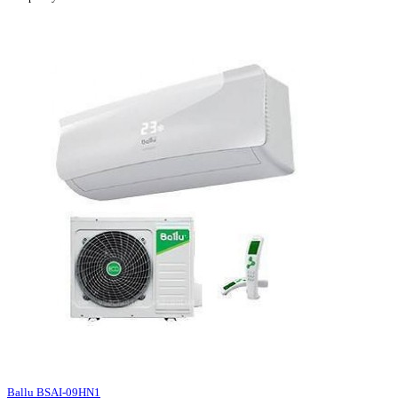
Ballu BSAI-09HN1