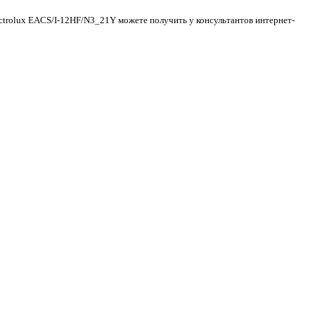
ectrolux EACS/I-12HF/N3_21Y можете получить у консультантов интернет-