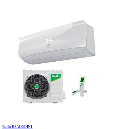
Ballu BSAI-09HN1