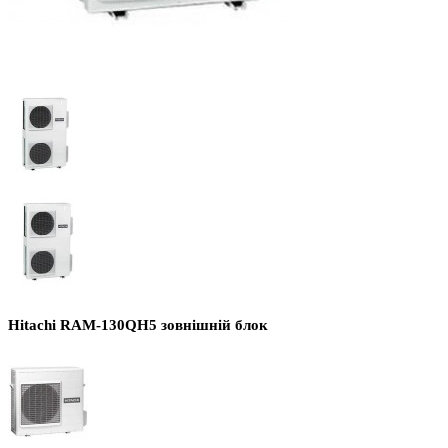
Hitachi RAM-130QH5 зовнішній блок