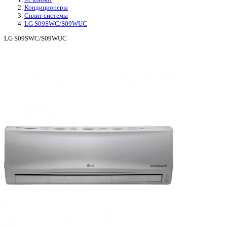
Кондиционеры
Сплит системы
LG S09SWC/S09WUC
LG S09SWC/S09WUC