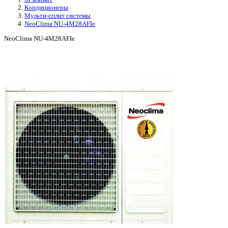
Кондиционеры
Мульти-сплит системы
NeoClima NU-4M28AFIe
NeoClima NU-4M28AFIe