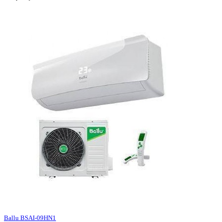
Ballu BSAI-09HN1