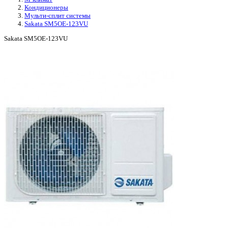
Кондиционеры
Мульти-сплит системы
Sakata SM5OE-123VU
Sakata SM5OE-123VU