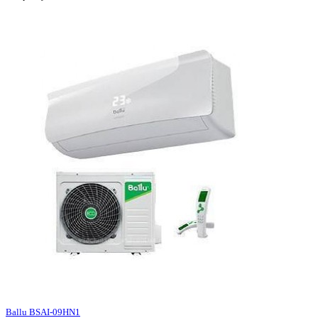
Ballu BSAI-09HN1