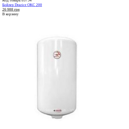
Код товара:
03754
Бойлер Drazice OKC 200
26 988 грн
В корзину