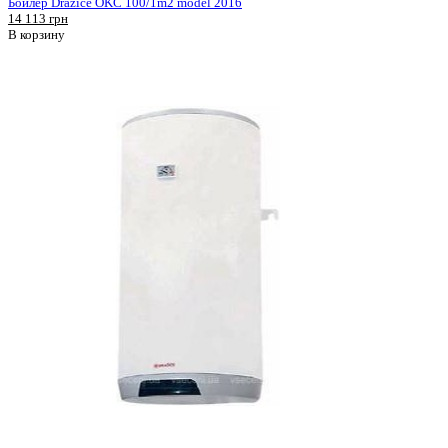
Бойлер Drazice OKC 100/1m2 model 2016
14 113 грн
В корзину