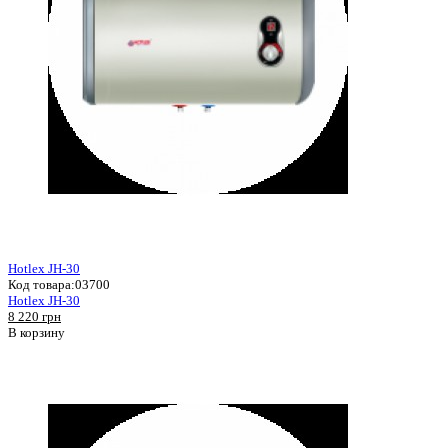
Hotlex JH-30
Код товара:
03700
Hotlex JH-30
8 220 грн
В корзину