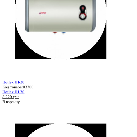
Hotlex JH-30
Код товара:
03700
Hotlex JH-30
8 220 грн
В корзину