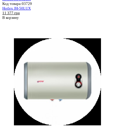
Код товара:
03729
Hotlex JH-50LUX
11 377 грн
В корзину