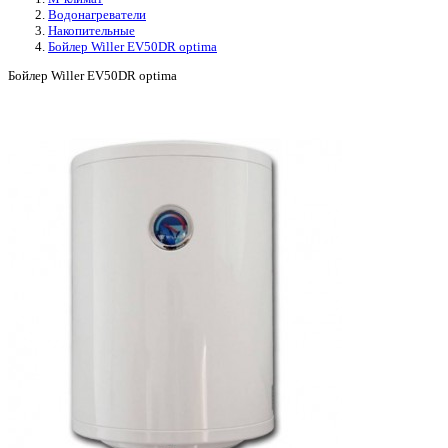
Водонагреватели
Накопительные
Бойлер Willer EV50DR optima
Бойлер Willer EV50DR optima