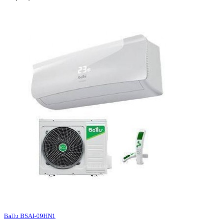
Ballu BSAI-09HN1