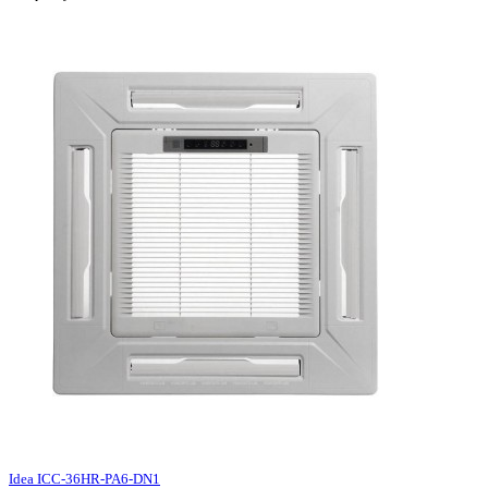
Idea ICC-36HR-PA6-DN1